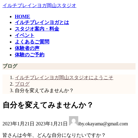
コ
ナ
イルチブレインヨガ岡山スタジオ
ン
ビ
HOME
テ
ゲ
イルチブレインヨガとは
ン
ー
スタジオ案内・料金
ツ
シ
イベント
へ
ョ
よくあるご質問
ス
ン
体験者の声
キ
に
体験のご予約
ッ
移
プ
動
ブログ
イルチブレインヨガ岡山スタジオにようこそ
ブログ
自分を変えてみませんか？
自分を変えてみませんか？
最
2023年1月21日
2023年1月21日
iby.okayama@gmail.com
終
更
皆さんは今年、どんな自分になりたいですか？