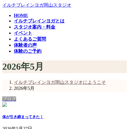
コ
ナ
イルチブレインヨガ岡山スタジオ
ン
ビ
HOME
テ
ゲ
イルチブレインヨガとは
ン
ー
スタジオ案内・料金
ツ
シ
イベント
へ
ョ
よくあるご質問
ス
ン
体験者の声
キ
に
体験のご予約
ッ
移
プ
動
2026年5月
イルチブレインヨガ岡山スタジオにようこそ
2026年5月
ブログ
体が引き締まってきた！
2026年5月27日