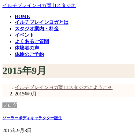
コ
ナ
イルチブレインヨガ岡山スタジオ
ン
ビ
HOME
テ
ゲ
イルチブレインヨガとは
ン
ー
スタジオ案内・料金
ツ
シ
イベント
へ
ョ
よくあるご質問
ス
ン
体験者の声
キ
に
体験のご予約
ッ
移
プ
動
2015年9月
イルチブレインヨガ岡山スタジオにようこそ
2015年9月
ブログ
ソーラーボディキャラクター誕生
2015年9月8日