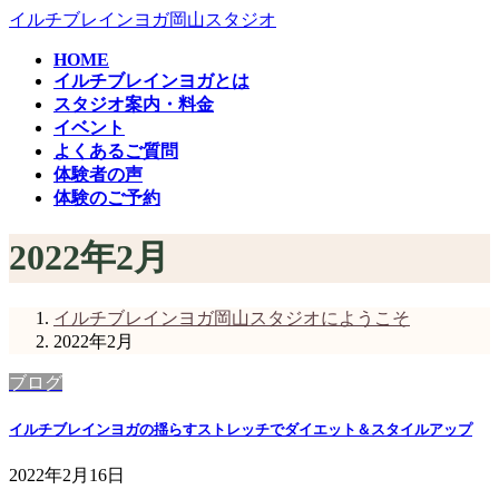
コ
ナ
イルチブレインヨガ岡山スタジオ
ン
ビ
HOME
テ
ゲ
イルチブレインヨガとは
ン
ー
スタジオ案内・料金
ツ
シ
イベント
へ
ョ
よくあるご質問
ス
ン
体験者の声
キ
に
体験のご予約
ッ
移
プ
動
2022年2月
イルチブレインヨガ岡山スタジオにようこそ
2022年2月
ブログ
イルチブレインヨガの揺らすストレッチでダイエット＆スタイルアップ
2022年2月16日