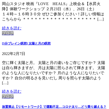
岡山スタジオ 映画『LOVE HEALS』上映会＆【水昇火
降】体験ワークショップ ２月23日（水）、26日（土）
１４時～１６時３０分 ぜひご参加ください！詳しい情報は
こちらから ＊＊＊＊＊＊＊＊＊＊＊＊＊＊＊＊＊＊＊ […]
続きを読む
ブログ
[3分ブレイン瞑想] 太陽と月の瞑想
2022年2月7日
空に輝く太陽と月。 太陽と月の違いをご存じですか？ 太陽
は自ら輝きますが、 月は太陽に照らされて輝きます。 太陽
のような人になりたいですか？ 月のような人になりたいで
すか？ 自分の明るさを見いだし 周りを照らす太陽のよう
[…]
続きを読む
ブログ
放置禁止【リモートワーク】で運動不足…コロナ太り…どう乗り越える？