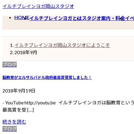
コ
ナ
イルチブレインヨガ岡山スタジオ
ン
ビ
HOME
イルチブレインヨガとは
スタジオ案内・料金
イ
テ
ゲ
ン
ー
ツ
シ
へ
ョ
イルチブレインヨガ岡山スタジオにようこそ
ス
ン
2018年9月
キ
に
ッ
移
ブログ
プ
動
脳教育がエルサルバドル政府最高賞受賞しました！
2018年9月19日
- YouTube http://youtu.be イルチブレイ
最高賞を受 […]
続きを読む
ブログ