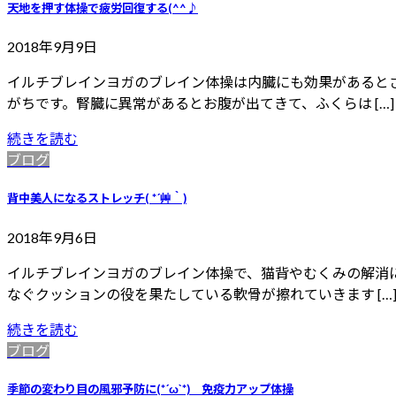
天地を押す体操で疲労回復する(^^♪
2018年9月9日
イルチブレインヨガのブレイン体操は内臓にも効果があると
がちです。腎臓に異常があるとお腹が出てきて、ふくらは […]
続きを読む
ブログ
背中美人になるストレッチ( *´艸｀)
2018年9月6日
イルチブレインヨガのブレイン体操で、猫背やむくみの解消
なぐクッションの役を果たしている軟骨が擦れていきます […
続きを読む
ブログ
季節の変わり目の風邪予防に(*´ω`*) 免疫力アップ体操