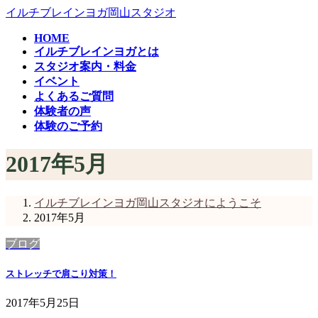
コ
ナ
イルチブレインヨガ岡山スタジオ
ン
ビ
HOME
テ
ゲ
イルチブレインヨガとは
ン
ー
スタジオ案内・料金
ツ
シ
イベント
へ
ョ
よくあるご質問
ス
ン
体験者の声
キ
に
体験のご予約
ッ
移
プ
動
2017年5月
イルチブレインヨガ岡山スタジオにようこそ
2017年5月
ブログ
ストレッチで肩こり対策！
2017年5月25日