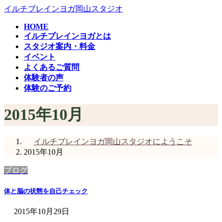
コ
ナ
イルチブレインヨガ岡山スタジオ
ン
ビ
HOME
テ
ゲ
イルチブレインヨガとは
ン
ー
スタジオ案内・料金
ツ
シ
イベント
へ
ョ
よくあるご質問
ス
ン
体験者の声
キ
に
体験のご予約
ッ
移
プ
動
2015年10月
イルチブレインヨガ岡山スタジオにようこそ
2015年10月
ブログ
体と脳の状態を自己チェック
2015年10月29日