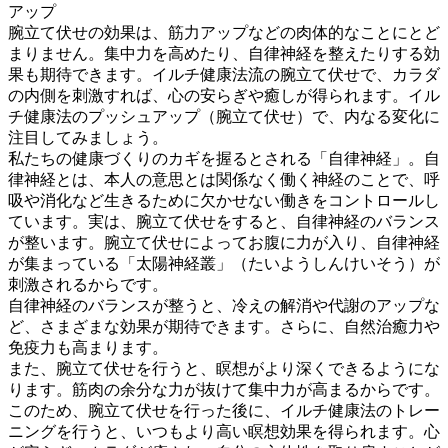
新
アップ
日
腕立て伏せの効果は、筋力アップなどの肉体的なことにとど
時
まりません。集中力を高めたり、自律神経を整えたりする効
:
果も期待できます。イルチ健康法流の腕立て伏せで、カラダ
の内側を刺激すれば、心の安らぎや癒しが得られます。イル
チ健康法のプッシュアップ（腕立て伏せ）で、内なる変化に
注目してみましょう。
私たちの健康づくりのカギを握るとされる「自律神経」。自
律神経とは、本人の意思とは関係なく働く神経のことで、呼
吸や消化など生きるために欠かせない働きをコントロールし
ています。実は、腕立て伏せをすると、自律神経のバランス
が整います。腕立て伏せによってお腹に力が入り、自律神経
が集まっている「太陽神経叢」（たいようしんけいそう）が
刺激されるからです。
自律神経のバランスが整うと、冷えの解消や代謝のアップな
ど、さまざまな効果が期待できます。さらに、自然治癒力や
免疫力も高まります。
また、腕立て伏せを行うと、瞑想がより深くできるようにな
ります。筋肉の余分な力が抜けて集中力が高まるからです。
このため、腕立て伏せを行った後に、イルチ健康法のトレー
ニングを行うと、いつもより高い瞑想効果を得られます。心