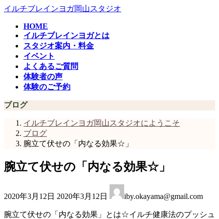
コ
ナ
イルチブレインヨガ岡山スタジオ
ン
ビ
HOME
テ
ゲ
イルチブレインヨガとは
ン
ー
スタジオ案内・料金
ツ
シ
イベント
へ
ョ
よくあるご質問
ス
ン
体験者の声
キ
に
体験のご予約
ッ
移
プ
動
ブログ
イルチブレインヨガ岡山スタジオにようこそ
ブログ
腕立て伏せの「内なる効果☆」
腕立て伏せの「内なる効果☆」
最
2020年3月12日
2020年3月12日
iby.okayama@gmail.com
終
更
腕立て伏せの「内なる効果」とは☆イルチ健康法のプッシュ