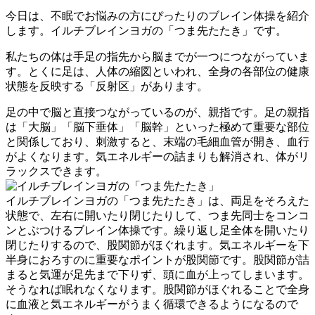
更
今日は、不眠でお悩みの方にぴったりのブレイン体操を紹介
新
します。イルチブレインヨガの「つま先たたき」です。
日
時
私たちの体は手足の指先から脳までが一つにつながっていま
:
す。とくに足は、人体の縮図といわれ、全身の各部位の健康
状態を反映する「反射区」があります。
足の中で脳と直接つながっているのが、親指です。足の親指
は「大脳」「脳下垂体」「脳幹」といった極めて重要な部位
と関係しており、刺激すると、末端の毛細血管が開き、血行
がよくなります。気エネルギーの詰まりも解消され、体がリ
ラックスできます。
イルチブレインヨガの「つま先たたき」は、両足をそろえた
状態で、左右に開いたり閉じたりして、つま先同士をコンコ
ンとぶつけるブレイン体操です。繰り返し足全体を開いたり
閉じたりするので、股関節がほぐれます。気エネルギーを下
半身におろすのに重要なポイントが股関節です。股関節が詰
まると気運が足先まで下りず、頭に血が上ってしまいます。
そうなれば眠れなくなります。股関節がほぐれることで全身
に血液と気エネルギーがうまく循環できるようになるので