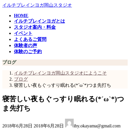
コ
ナ
イルチブレインヨガ岡山スタジオ
ン
ビ
HOME
テ
ゲ
イルチブレインヨガとは
ン
ー
スタジオ案内・料金
ツ
シ
イベント
へ
ョ
よくあるご質問
ス
ン
体験者の声
キ
に
体験のご予約
ッ
移
プ
動
ブログ
イルチブレインヨガ岡山スタジオにようこそ
ブログ
寝苦しい夜もぐっすり眠れる(*´ω`*)つま先打ち
寝苦しい夜もぐっすり眠れる(*´ω`*)つ
ま先打ち
最
2018年6月28日
2018年6月28日
iby.okayama@gmail.com
終