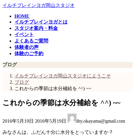
コ
ナ
イルチブレインヨガ岡山スタジオ
ン
ビ
HOME
テ
ゲ
イルチブレインヨガとは
ン
ー
スタジオ案内・料金
ツ
シ
イベント
へ
ョ
よくあるご質問
ス
ン
体験者の声
キ
に
体験のご予約
ッ
移
プ
動
ブログ
イルチブレインヨガ岡山スタジオにようこそ
ブログ
これからの季節は水分補給を ^^) ~~
これからの季節は水分補給を ^^) ~~
最
2016年5月19日
2016年5月19日
iby.okayama@gmail.com
終
更
みなさんは、ふだん十分に水分をとっていますか？