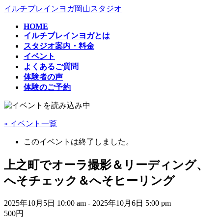
コ
ナ
イルチブレインヨガ岡山スタジオ
ン
ビ
HOME
テ
ゲ
イルチブレインヨガとは
ン
ー
スタジオ案内・料金
ツ
シ
イベント
へ
ョ
よくあるご質問
ス
ン
体験者の声
キ
に
体験のご予約
ッ
移
プ
動
« イベント一覧
このイベントは終了しました。
上之町でオーラ撮影＆リーディング、
へそチェック＆へそヒーリング
2025年10月5日 10:00 am
-
2025年10月6日 5:00 pm
500円