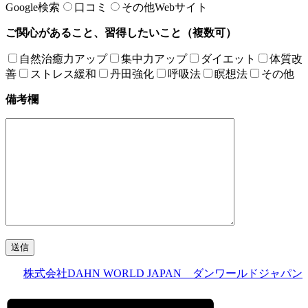
Google検索
口コミ
その他Webサイト
ご関心があること、習得したいこと（複数可）
自然治癒力アップ
集中力アップ
ダイエット
体質改
善
ストレス緩和
丹田強化
呼吸法
瞑想法
その他
備考欄
株式会社DAHN WORLD JAPAN ダンワールドジャパン