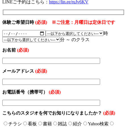
LINEご予約はこちら：
https://lin.ee/ruJv6KV
体験ご希望日時
(必須) ※ご注意：月曜日は定休日です
時
分 ～ のクラス
お名前
(必須)
メールアドレス
(必須)
お電話番号（携帯可）
(必須)
こちらのスタジオを何でお知りになりましたか？
(必須)
チラシ
看板
書籍
雑誌
紹介
Yahoo検索