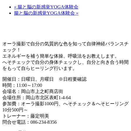
«
腸と脳の新感覚YOGA体験会
腸と脳の新感覚YOGA体験会
»
オーラ撮影で自分の気質的な色を知って自律神経バランスチ
ェック！
エネルギーを補う簡単な体操、呼吸法をお教えします。
へそチェックで自分の身体チェックし、自分と向き合う時間
をもって自らヒーリング行います。
開催日：日曜日、月曜日 ※日程要確認
時間：11:00～17:00
会場名：岡山市上之町商店街
会場住所：岡山市北区表町1-4-64
参加費：オーラ撮影1000円、へそチェック＆へそヒーリング
10分500円～
トレーナー：藤定明美
問合せ電話：086-234-8356