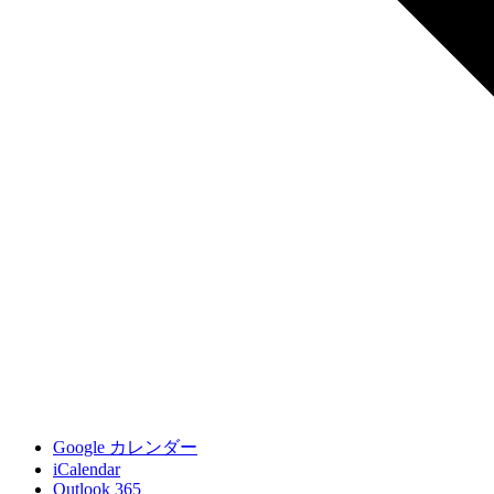
Google カレンダー
iCalendar
Outlook 365