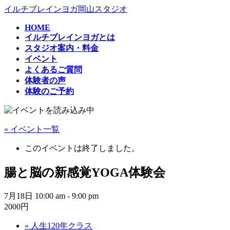
コ
ナ
イルチブレインヨガ岡山スタジオ
ン
ビ
HOME
テ
ゲ
イルチブレインヨガとは
ン
ー
スタジオ案内・料金
ツ
シ
イベント
へ
ョ
よくあるご質問
ス
ン
体験者の声
キ
に
体験のご予約
ッ
移
プ
動
« イベント一覧
このイベントは終了しました。
腸と脳の新感覚YOGA体験会
7月18日 10:00 am
-
9:00 pm
2000円
«
人生120年クラス