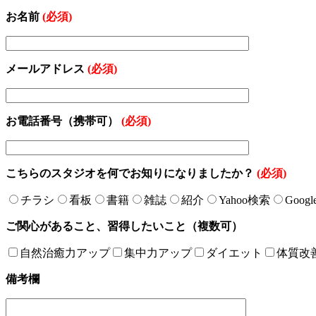
お名前
(必須)
メールアドレス
(必須)
お電話番号（携帯可）
(必須)
こちらのスタジオを何でお知りになりましたか？
(必須)
チラシ
看板
書籍
雑誌
紹介
Yahoo検索
Goog
ご関心があること、習得したいこと（複数可）
自然治癒力アップ
集中力アップ
ダイエット
体質改
備考欄