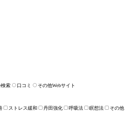
le検索
口コミ
その他Webサイト
善
ストレス緩和
丹田強化
呼吸法
瞑想法
その他