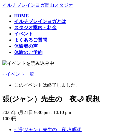
コ
ナ
イルチブレインヨガ岡山スタジオ
ン
ビ
HOME
テ
ゲ
イルチブレインヨガとは
ン
ー
スタジオ案内・料金
ツ
シ
イベント
へ
ョ
よくあるご質問
ス
ン
体験者の声
キ
に
体験のご予約
ッ
移
プ
動
« イベント一覧
このイベントは終了しました。
張(ジャン）先生の 夜🌙 瞑想
2025年5月21日 9:30 pm
-
10:10 pm
1000円
«
張(ジャン）先生の 夜🌙 瞑想