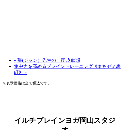
«
張(ジャン）先生の 夜🌙 瞑想
集中力を高めるブレイントレーニング｟まちゼミ表
町｠
»
※表示価格は全て税込です。
イルチブレインヨガ岡山スタジ
オ