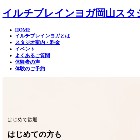
コ
ナ
イルチブレインヨガ岡山スタ
ン
ビ
テ
ゲ
ン
ー
HOME
ツ
シ
イルチブレインヨガとは
へ
ョ
スタジオ案内・料金
ス
ン
イベント
キ
に
よくあるご質問
ッ
移
体験者の声
プ
動
体験のご予約
はじめて歓迎
はじめての方も